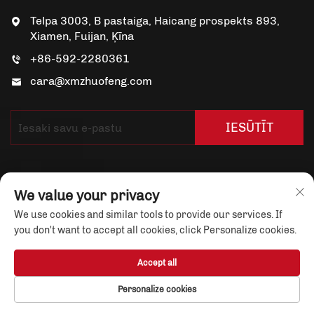
Telpa 3003, B pastaiga, Haicang prospekts 893,
Xiamen, Fuijan, Ķīna
+86-592-2280361
cara@xmzhuofeng.com
IESŪTĪT
We value your privacy
We use cookies and similar tools to provide our services. If
you don't want to accept all cookies, click Personalize cookies.
Copyright © Xiamen Yuandian Trade Co., Ltd. Visas
tiesības aizsargātas
Konfidencialitātes politika
Accept all
Par mums
Ziņas
SAZINĀTIES AR MUMS
Personalize cookies
Bloga ieraksts