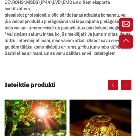
CE\ROHS\MSDS\IP44\LVD\EMC un citiem eksporta
sertifikātiem,
piesaistot profesionālu pēc pārdošanas atbalsta komandu, vai
jūs veicat produktu pielāgošanu vai iepakojuma pielāgošanu,
mēs varam jums servisēt un padarīt jūsu pārdošanu vieglāku.
*Vai zināms saturu ir tas, ko jūs meklējat? Ja jums ir citas idejas,
lūdzu, informējiet mani, mēs varam atkal uzlabot savu servisu,
gaidām tālāku komunikāciju ar jums, gribu jums labu dzīvi.
Sazinieties ar mani, un es varu dalīties ar vēl katalogiem.
Ieteiktie produkti