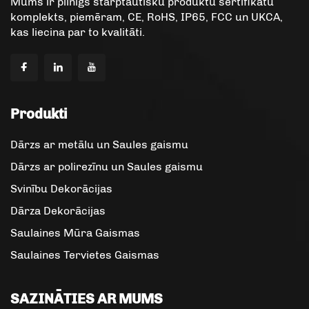
Mums ir pilnīgs starptautisku produktu sertifikātu
komplekts, piemēram, CE, RoHS, IP65, FCC un UKCA,
kas liecina par to kvalitāti.
Produkti
Dārzs ar metālu un Saules gaismu
Dārzs ar polirezīnu un Saules gaismu
Svinību Dekorācijas
Dārza Dekorācijas
Saulaines Mūra Gaismas
Saulaines Tervietes Gaismas
SAZINĀTIES AR MUMS