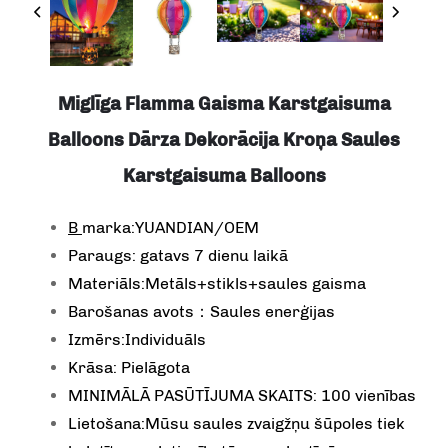
Miglīga Flamma Gaisma Karstgaisuma
Balloons Dārza Dekorācija Kroņa Saules
Karstgaisuma Balloons
B
marka:YUANDIAN/OEM
Paraugs: gatavs 7 dienu laikā
Materiāls:Metāls+stikls+saules gaisma
Barošanas avots：Saules enerģijas
Izmērs:Individuāls
Krāsa: Pielāgota
MINIMĀLĀ PASŪTĪJUMA SKAITS: 100 vienības
Lietošana:Mūsu saules zvaigžņu šūpoles tiek