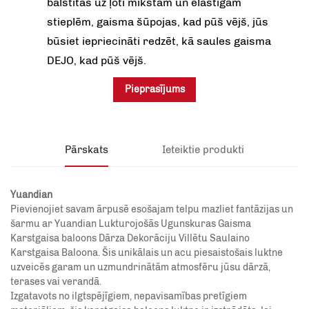
balstītas uz ļoti mīkstām un elastīgām
stieplēm, gaisma šūpojas, kad pūš vējš, jūs
būsiet iepriecināti redzēt, kā saules gaisma
DEJO, kad pūš vējš.
Pieprasījums
Pārskats
Ieteiktie produkti
Yuandian
Pievienojiet savam ārpusē esošajam telpu mazliet fantāzijas un
šarmu ar Yuandian Lukturojošās Ugunskuras Gaisma
Karstgaisa baloons Dārza Dekorāciju Villētu Saulaino
Karstgaisa Baloona. Šis unikālais un acu piesaistošais luktne
uzveicēs garam un uzmundrinātām atmosfēru jūsu dārzā,
terases vai verandā.
Izgatavots no ilgtspējīgiem, nepavisamības pretīgiem