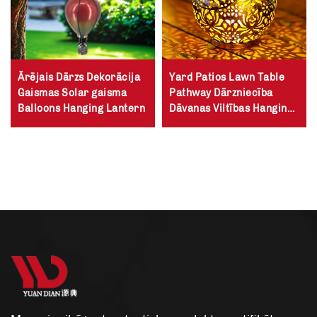
Ārējais Dārzs Dekorācija
Yard Patios Lawn Table
Gaismas Solar gaisma
Pathway Dārzniecība
Balloons Hanging Lantern
Dāvanas Viltības Hanging
Garden Lights Dekoratīvie
Metal Ārējais Solar
Lantern