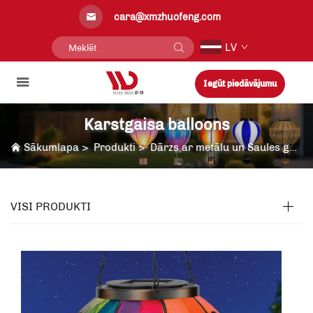
cara@xmzhuofeng.com
LV
Iegūt piedāvājumu
Karstgaisa balloons
Sākumlapa
>
Produkti
>
Dārzs ar metālu un Saules gaismu
VISI PRODUKTI