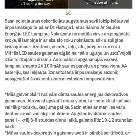
Sasnieciet jaunas dekorācijas augstumus savā iekšpilsētas vai
ārpusmakaņu telpā ar Dzirkstoņa Lietus Balonu Ar Saules
Enerģiju LED Lampiņu. Nokrāsota no metāla virve un piegādātā
kroķa, šī lampiņa ir ar skaisto roku nokrāsotu stiklu spilgtos
krāsojumos – dzeltenu, oranžu, zaļu, zilu, purpuru un rozu.
Mitrās LED saules gaismas atgādina reālu uguņu un uzdzīvojoši
izkārto dzejaino dizainu. Automātiski apgaismojas vakarā,
lampiņa izmanto 2V 100mAh saules paneļu un prasa vienu AA
bateriju, kas iekļauta. Izmantošana ārpusmakaņu sezonā;
nesagriežiet šo akcentu zem mirstošām temperatūrām.
*Mēs galvenokārt ražinām dārza saules enerģijas dekoratīvos
gaismiņas. Jūs varat apskatīt mūsu vietni, tur noteikti atradīsiet
vairāk produktu, kas jums patiks. Sazinieties ar mani, es varu
dalīties ar vēl vairāk produktiem. Augstas kvalitātes saules
paneļi – krāj 6-8 stundas dienu laikā, gaismo līdz 10-12 stundām
naktī.
*Mūsu saules dekoratīvie gaismas avoti ir pilnībā sertificēti, ar