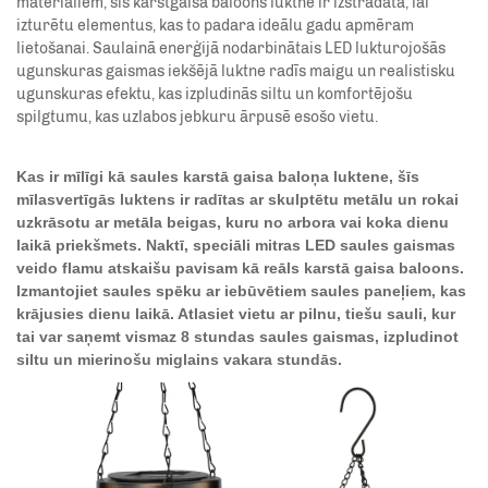
materiāliem, šis karstgaisa baloons luktne ir izstrādāta, lai
izturētu elementus, kas to padara ideālu gadu apmēram
lietošanai. Saulainā enerģijā nodarbinātais LED lukturojošās
ugunskuras gaismas iekšējā luktne radīs maigu un realistisku
ugunskuras efektu, kas izpludinās siltu un komfortējošu
spilgtumu, kas uzlabos jebkuru ārpusē esošo vietu.
Kas ir mīlīgi kā saules karstā gaisa baloņa luktene, šīs
mīlasvertīgās luktens ir radītas ar skulptētu metālu un rokai
uzkrāsotu ar metāla beigas, kuru no arbora vai koka dienu
laikā priekšmets. Naktī, speciāli mitras LED saules gaismas
veido flamu atskaišu pavisam kā reāls karstā gaisa baloons.
Izmantojiet saules spēku ar iebūvētiem saules paneļiem, kas
krājusies dienu laikā. Atlasiet vietu ar pilnu, tiešu sauli, kur
tai var saņemt vismaz 8 stundas saules gaismas, izpludinot
siltu un mierinošu miglains vakara stundās.